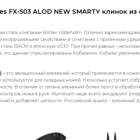
es FX-503 ALOD NEW SMARTY клинок из 
кая сталь компании Bohler Uddeholm. Отлично зарекомендова
нтикоррозийными свойствами в сочетании с приличным удер
сталь 154СМ и японскую VG10. При прочих равных - несколь
м, что данная сталь легированна Кобальтом. Кобальт увеличив
 -
это авиационный алюминий, который применяется в ножест
 используется для складных ножей. Несколько уступает собр
имость. В отличии от титана алюминий более прост в обрабо
контроль ножа в руке. Aluminum чаще всего анодируют (пок
ний и добавляет цепкости. Российский аналог - алюминий А