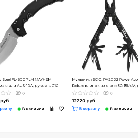
d Steel FL-60DPLM MAYHEM
Мультитул SOG, PA2002 PowerAcc
из стали AUS-10A, рукоять G10
Deluxe клинок из стали 5Cr15MoV,
нерж. сталь
0
0
 руб
12220 руб
орзину
В корзину