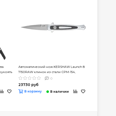
ess
Автоматический нож KERSHAW Launch 8
Автоматичес
 рукоять
7150RAW клинок из стали CPM-154,
Launch 11 клин
рукоять алюминий
рукоять алюм
0
23730 руб
22720 руб
В корзину
В корзину