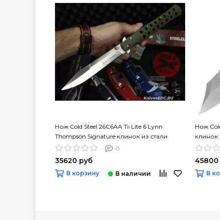
Нож Cold Steel 26C6AA Ti-Lite 6 Lynn
Нож Col
Thompson Signature клинок из стали
клинок 
CPM-S35VN, рукоять G10
0
35620 руб
45800
В корзину
В к